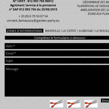
N° SIRET : 812 993 756 00012
DÉSHERBAGE DES MA
Agrément Service à la personne
PLANTATIONS DE SAISON 
n° SAP 812 993 756
du 25/08/2015
AMÉLIORATION DES SO
SOINS AUX PLAN
+ 33 (0) 6 70 93 07 54
vincent.demeusoy@garden-party.eu
ZONES D'INTERVENTIONS :
MARSEILLE / LA CIOTAT / AUBAGNE / LA BOUILLA
Complétez le formulaire ci-dessous :
Envo